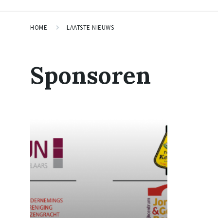
HOME
LAATSTE NIEUWS
Sponsoren
R
e
a
d
M
o
r
e