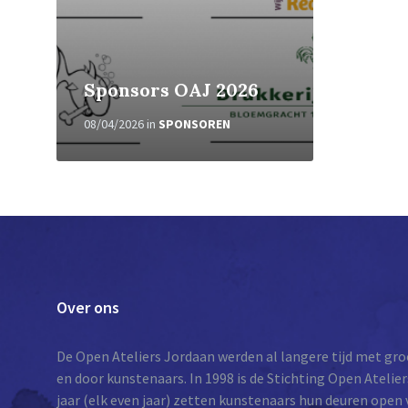
Sponsors OAJ 2026
08/04/2026
in
SPONSOREN
Over ons
De Open Ateliers Jordaan werden al langere tijd met gr
en door kunstenaars. In 1998 is de Stichting Open Ateli
jaar (elk even jaar) zetten kunstenaars hun deuren open 