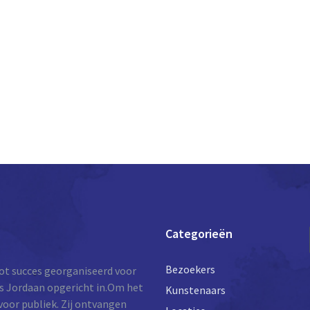
Categorieën
Bezoekers
oot succes georganiseerd voor
ers Jordaan opgericht in.Om het
Kunstenaars
voor publiek. Zij ontvangen